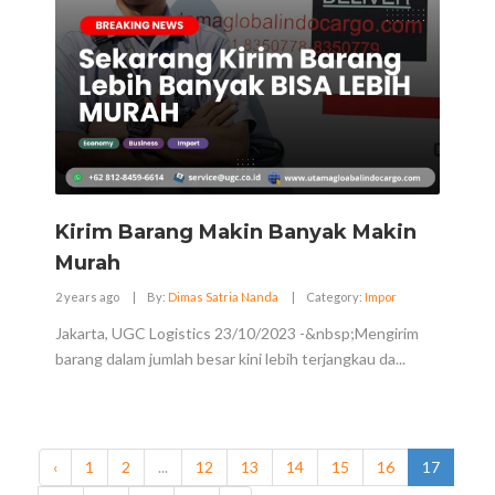
Kirim Barang Makin Banyak Makin
Murah
2 years ago
|
By:
Dimas Satria Nanda
|
Category:
Impor
Jakarta, UGC Logistics 23/10/2023 -&nbsp;Mengirim
barang dalam jumlah besar kini lebih terjangkau da...
‹
1
2
...
12
13
14
15
16
17