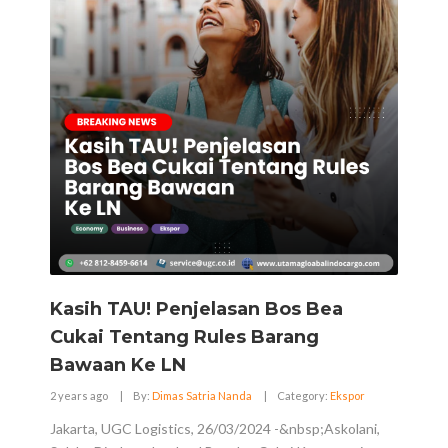
Kasih TAU! Penjelasan Bos Bea
Cukai Tentang Rules Barang
Bawaan Ke LN
2 years ago
|
By:
Dimas Satria Nanda
|
Category:
Ekspor
Jakarta, UGC Logistics, 26/03/2024 -&nbsp;Askolani,