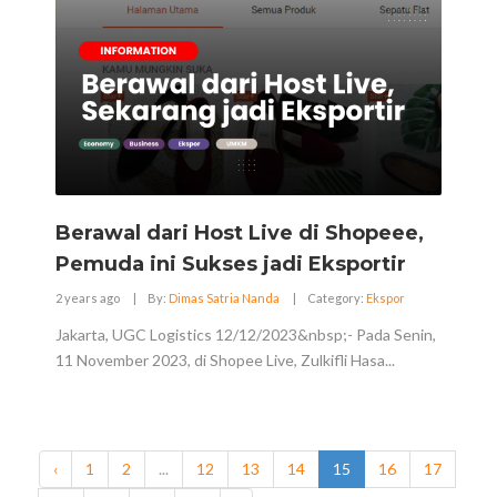
Berawal dari Host Live di Shopeee,
Pemuda ini Sukses jadi Eksportir
2 years ago
|
By:
Dimas Satria Nanda
|
Category:
Ekspor
Jakarta, UGC Logistics 12/12/2023&nbsp;- Pada Senin,
11 November 2023, di Shopee Live, Zulkifli Hasa...
‹
1
2
...
12
13
14
15
16
17