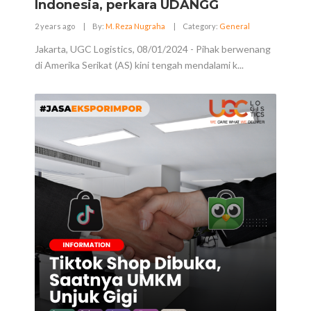
Indonesia, perkara UDANGG
2 years ago
|
By:
M. Reza Nugraha
|
Category:
General
Jakarta, UGC Logistics, 08/01/2024 - Pihak berwenang
di Amerika Serikat (AS) kini tengah mendalami k...