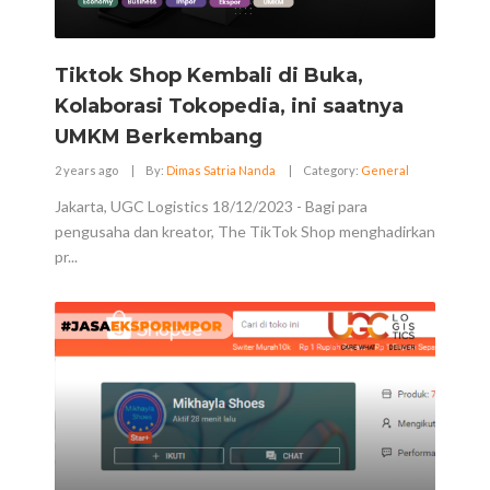
Tiktok Shop Kembali di Buka,
Kolaborasi Tokopedia, ini saatnya
UMKM Berkembang
2 years ago
|
By:
Dimas Satria Nanda
|
Category:
General
Jakarta, UGC Logistics 18/12/2023 - Bagi para
pengusaha dan kreator, The TikTok Shop menghadirkan
pr...