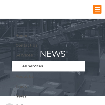
Home
Contact Us
NEWS
Services
Stay Update With Us
All Services
About Us
Track
News