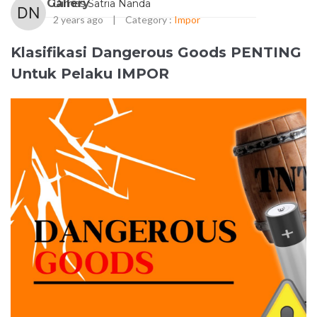
Gallery
Dimas Satria Nanda
2 years ago
|
Category :
Impor
Klasifikasi Dangerous Goods PENTING
Untuk Pelaku IMPOR