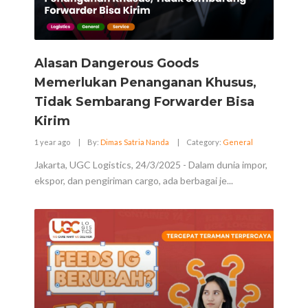
Alasan Dangerous Goods
Memerlukan Penanganan Khusus,
Tidak Sembarang Forwarder Bisa
Kirim
1 year ago
|
By:
Dimas Satria Nanda
|
Category:
General
Jakarta, UGC Logistics, 24/3/2025 - Dalam dunia impor,
ekspor, dan pengiriman cargo, ada berbagai je...