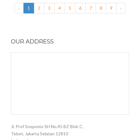
‹
1
2
3
4
5
6
7
8
9
›
OUR ADDRESS
Jl. Prof Soepomo SH No.45 BZ Blok C,
Tebet, Jakarta Selatan 12810