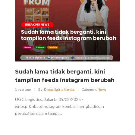
Sudah lama tidak berganti, kini
tampilan feeds instagram berubah
1 year ago
|
By:
Dimas Satria Nanda
|
Category:
News
UGC Logistics, Jakarta 05/02/2025 -
&nbsp;&nbsp;Instagram kembali menghadirkan
perubahan dalam tampil...