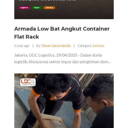
Armada Low Bat Angkut Container
Flat Rack
1 year ago
|
By:
Dimas Satria Nanda
|
Category:
service
Jakarta, UGC Logistics, 29/04/2025 - Dalam dunia
logistik, khususnya sektor impor dan pengiriman dom...