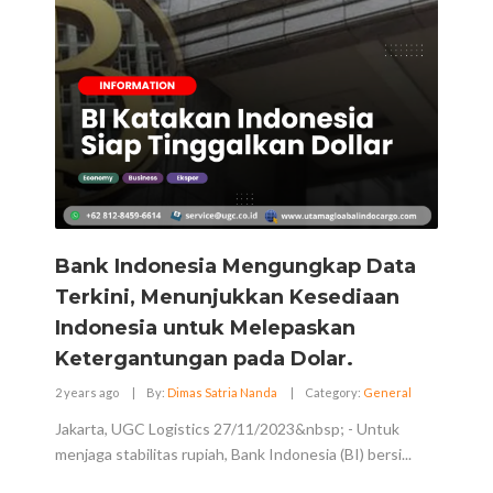
Bank Indonesia Mengungkap Data
Terkini, Menunjukkan Kesediaan
Indonesia untuk Melepaskan
Ketergantungan pada Dolar.
2 years ago
|
By:
Dimas Satria Nanda
|
Category:
General
Jakarta, UGC Logistics 27/11/2023&nbsp; - Untuk
menjaga stabilitas rupiah, Bank Indonesia (BI) bersi...