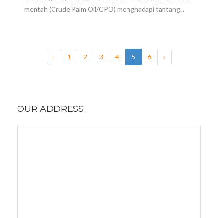
mentah (Crude Palm Oil/CPO) menghadapi tantang...
‹
1
2
3
4
5
6
›
OUR ADDRESS