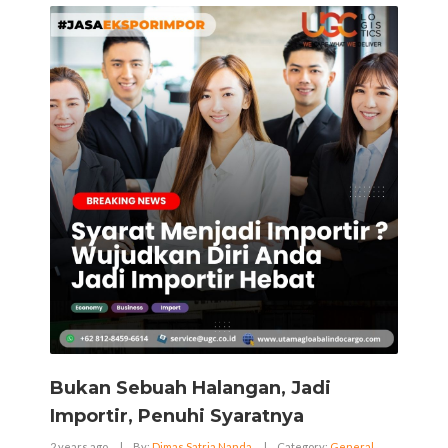
Bukan Sebuah Halangan, Jadi
Importir, Penuhi Syaratnya
2 years ago
|
By:
Dimas Satria Nanda
|
Category:
General