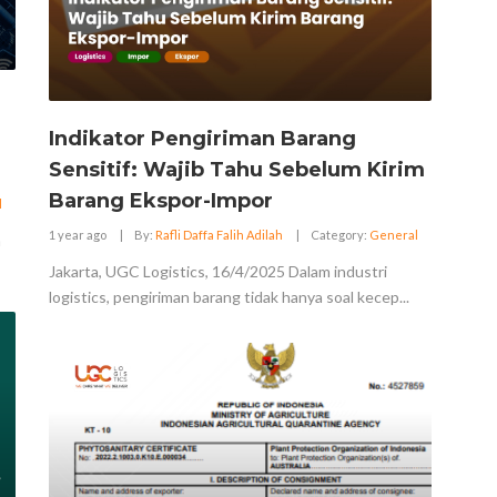
Indikator Pengiriman Barang
Sensitif: Wajib Tahu Sebelum Kirim
Barang Ekspor-Impor
l
1 year ago
|
By:
Rafli Daffa Falih Adilah
|
Category:
General
a
Jakarta, UGC Logistics, 16/4/2025 Dalam industri
logistics, pengiriman barang tidak hanya soal kecep...