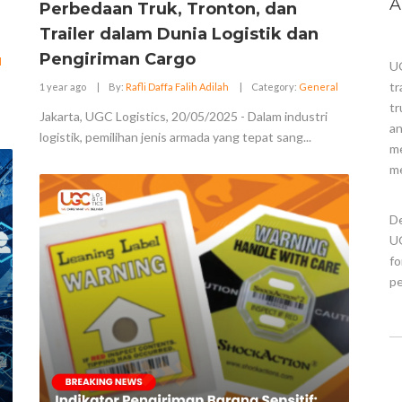
A
Perbedaan Truk, Tronton, dan
Trailer dalam Dunia Logistik dan
Pengiriman Cargo
l
UG
tr
1 year ago
|
By:
Rafli Daffa Falih Adilah
|
Category:
General
tr
Jakarta, UGC Logistics, 20/05/2025 - Dalam industri
an
logistik, pemilihan jenis armada yang tepat sang...
me
me
De
UG
fo
pe