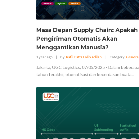
Masa Depan Supply Chain: Apakah
Pengiriman Otomatis Akan
Menggantikan Manusia?
1 year ago
|
By:
Rafli Daffa Falih Adilah
|
Category:
Genera
Jakarta, UGC Logistics, 07/05/2025 - Dalam beberap
tahun terakhir, otomatisasi dan kecerdasan buata...