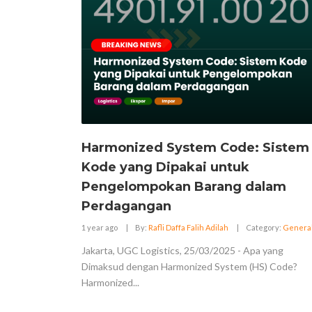
Harmonized System Code: Sistem
Kode yang Dipakai untuk
Pengelompokan Barang dalam
Perdagangan
1 year ago
|
By:
Rafli Daffa Falih Adilah
|
Category:
Genera
Jakarta, UGC Logistics, 25/03/2025 - Apa yang
Dimaksud dengan Harmonized System (HS) Code?
Harmonized...