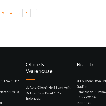
3
4
5
6
›
ce
Office &
Branch
Warehouse
o SH No.45 BZ
Jl. Lb. Indah Jaya I N
Gading
Jl. Raya Cikunir No.58 Jati Asih
Selatan 12810
Tambaksari, Suraba
Bekasi, Jawa Barat 17423
Timur 60134
Indonesia
id
Indonesia