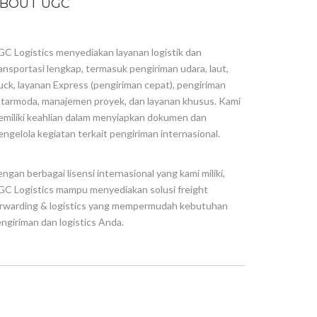
BOUT UGC
C Logistics menyediakan layanan logistik dan
ansportasi lengkap, termasuk pengiriman udara, laut,
uck, layanan Express (pengiriman cepat), pengiriman
tarmoda, manajemen proyek, dan layanan khusus. Kami
miliki keahlian dalam menyiapkan dokumen dan
ngelola kegiatan terkait pengiriman internasional.
ngan berbagai lisensi internasional yang kami miliki,
C Logistics mampu menyediakan solusi freight
rwarding & logistics yang mempermudah kebutuhan
ngiriman dan logistics Anda.