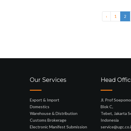
‹
1
2
Our Services
Head Offi
Export & Import
Jl. Prof Soepom
Domestics
Blok C,
Warehouse & Distribution
Tebet, Jakarta 
Customs Brokerage
Indonesia
Electronic Manifest Submission
service@ugc.co.