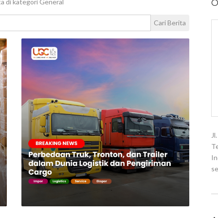
a di kategori General
O
Cari Berita
Jl
Te
In
se