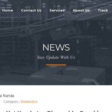
Home
Contact Us
Services
About Us
Track
NEWS
Stay Update With Us
ia Nanda
|
Category :
Domestics