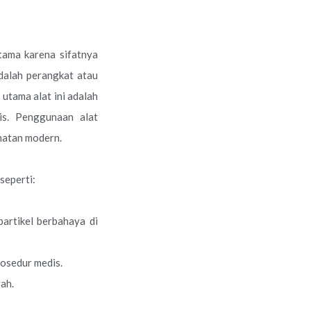
tama karena sifatnya
alah perangkat atau
utama alat ini adalah
is. Penggunaan alat
ehatan modern.
seperti:
partikel berbahaya di
osedur medis.
rah.