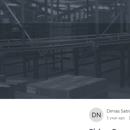
Dimas Satr
1 year ago