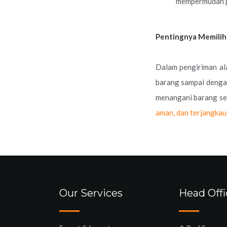
mempermudah pr
Pentingnya Memilih
Dalam pengiriman ala
barang sampai dengan
menangani barang sen
aman, dan terjangkau
Our Services
Head Offi