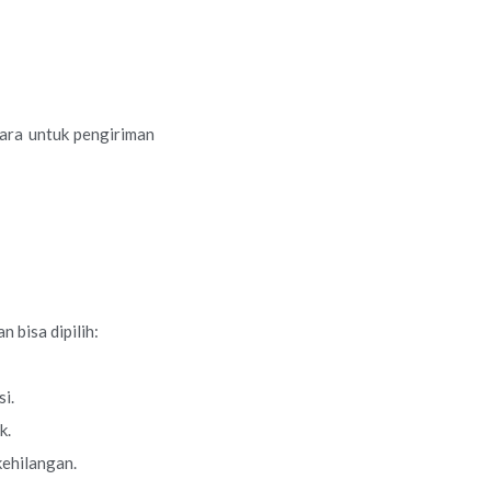
ara untuk pengiriman
 bisa dipilih:
i.
k.
kehilangan.