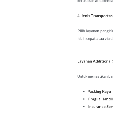
kerusakan atau kehil
4. Jenis Transportas
Pilih layanan pengir
lebih cepat atau via 
Layanan Additional 
Untuk memastikan bar
Packing Kayu
→
Fragile Handl
Insurance Ser