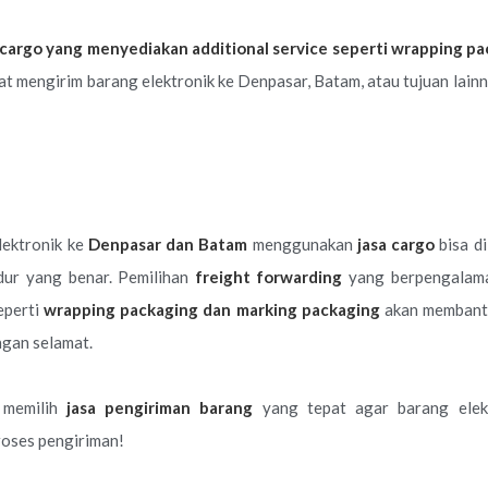
 cargo yang menyediakan additional service seperti wrapping p
at mengirim barang elektronik ke Denpasar, Batam, atau tujuan lain
lektronik ke
Denpasar dan Batam
menggunakan
jasa cargo
bisa d
edur yang benar. Pemilihan
freight forwarding
yang berpengalama
eperti
wrapping packaging dan marking packaging
akan membant
ngan selamat.
a memilih
jasa pengiriman barang
yang tepat agar barang elekt
roses pengiriman!