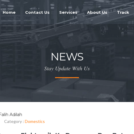
Home
Contact Us
Services
About Us
Track
NEWS
Stay Update With Us
Falih Adilah
|
Category :
Domestics