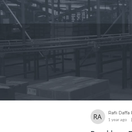
Rafli Daffa 
1 year ago