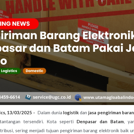
ics, 13/03/2025 -
Dalam dunia
logistik
dan
jasa pengiriman bara
 tantangan tersendiri. Kota seperti
Denpasar dan Batam
, ya
ribusi, sering menjadi tujuan pengiriman barang elektronik baik u