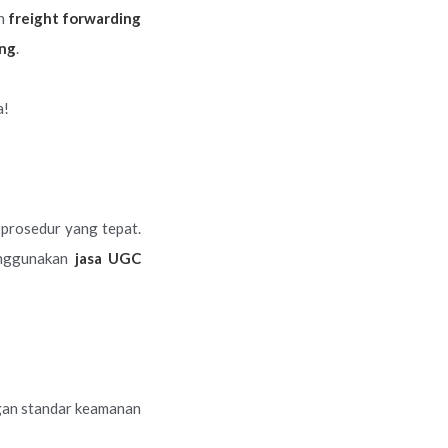
an
freight forwarding
ing
.
ya!
 prosedur yang tepat.
menggunakan
jasa UGC
ngan standar keamanan