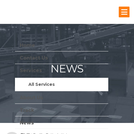
Home
Contact Us
NEWS
Services
Stay Update With Us
All Services
About Us
Track
News