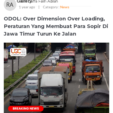
Gallery
Rafli Daffa Falih Adilah
1 year ago
|
Category :
News
ODOL: Over Dimension Over Loading,
Peraturan Yang Membuat Para Sopir Di
Jawa Timur Turun Ke Jalan