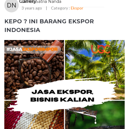
Gallery
Dimas Satria Nanda
3 years ago
|
Category :
Ekspor
KEPO ? INI BARANG EKSPOR
INDONESIA