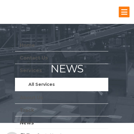
Home
Contact Us
NEWS
Services
Stay Update With Us
All Services
About Us
Track
News