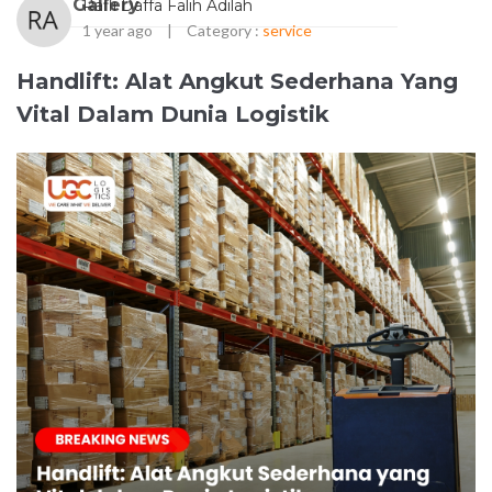
Gallery
Rafli Daffa Falih Adilah
1 year ago
|
Category :
service
Handlift: Alat Angkut Sederhana Yang
Vital Dalam Dunia Logistik