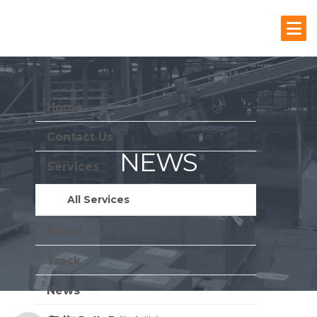
Home
Contact Us
NEWS
Services
Stay Update With Us
All Services
About Us
Track
News