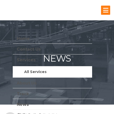
Home
Contact Us
NEWS
Services
Stay Update With Us
All Services
About Us
Track
News