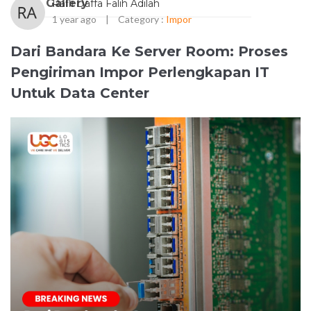
Gallery
Rafli Daffa Falih Adilah
1 year ago
|
Category :
Impor
Dari Bandara Ke Server Room: Proses
Pengiriman Impor Perlengkapan IT
Untuk Data Center